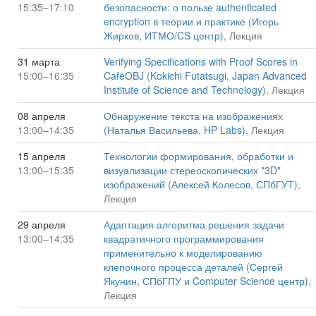
15:35–17:10
безопасности: о пользе authenticated
encryption в теории и практике (Игорь
Жирков, ИТМО/CS центр)
, Лекция
31 марта
Verifying Specifications with Proof Scores in
15:00–16:35
CafeOBJ (Kokichi Futatsugi, Japan Advanced
Institute of Science and Technology)
, Лекция
08 апреля
Обнаружение текста на изображениях
13:00–14:35
(Наталья Васильева, HP Labs)
, Лекция
15 апреля
Технологии формирования, обработки и
13:00–15:35
визуализации стереоскопических "3D"
изображений (Алексей Колесов, СПбГУТ)
,
Лекция
29 апреля
Адаптация алгоритма решения задачи
13:00–14:35
квадратичного программирования
применительно к моделированию
клепочного процесса деталей (Сергей
Якунин, СПбГПУ и Computer Science центр)
,
Лекция